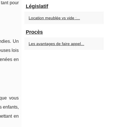
tant pour
Législatif
Location meublée vs vide :...
Procès
ndies. Un
Les avantages de faire appel...
euses lois
menées en
 que vous
s enfants,
mettant en