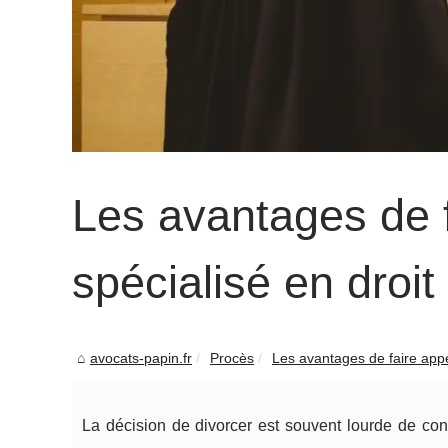
Les avantages de f
spécialisé en droi
avocats-papin.fr
Procès
Les avantages de faire appe
La décision de divorcer est souvent lourde de co