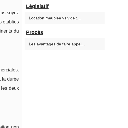
Législatif
vous soyez
Location meublée vs vide :...
s établies
tinents du
Procès
Les avantages de faire appel...
merciales.
 la durée
 les deux
sation non