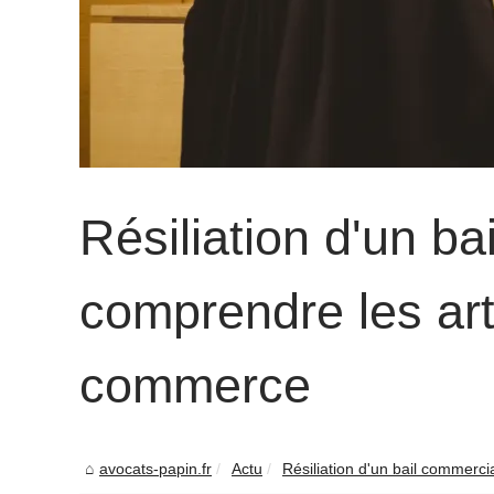
Résiliation d'un ba
comprendre les ar
commerce
avocats-papin.fr
Actu
Résiliation d'un bail commerci