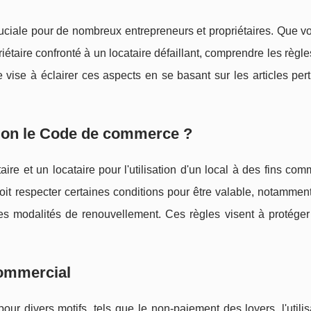
cruciale pour de nombreux entrepreneurs et propriétaires. Que 
riétaire confronté à un locataire défaillant, comprendre les règle
 vise à éclairer ces aspects en se basant sur les articles per
elon le Code de commerce ?
ire et un locataire pour l'utilisation d'un local à des fins com
t respecter certaines conditions pour être valable, notamment
les modalités de renouvellement. Ces règles visent à protéger
 commercial
pour divers motifs, tels que le non-paiement des loyers, l'utili