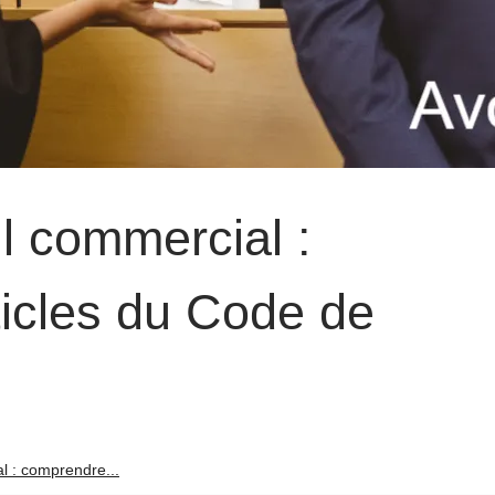
il commercial :
ticles du Code de
al : comprendre...