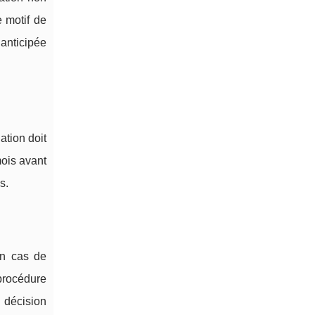
 motif de
 anticipée
ation doit
mois avant
s.
en cas de
 procédure
 décision