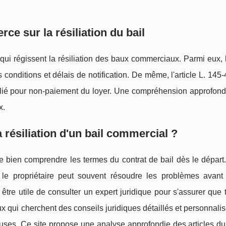
ce sur la résiliation du bail
i régissent la résiliation des baux commerciaux. Parmi eux, l'
s conditions et délais de notification. De même, l'article L. 145-
ésilié pour non-paiement du loyer. Une compréhension approfon
x.
a résiliation d'un bail commercial ?
s de bien comprendre les termes du contrat de bail dès le départ
 le propriétaire peut souvent résoudre les problèmes avant 
 être utile de consulter un expert juridique pour s'assurer que 
x qui cherchent des conseils juridiques détaillés et personnalisé
euses. Ce site propose une analyse approfondie des articles d