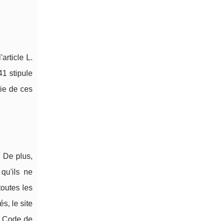
article L.
41 stipule
die de ces
. De plus,
qu'ils ne
toutes les
s, le site
u Code de