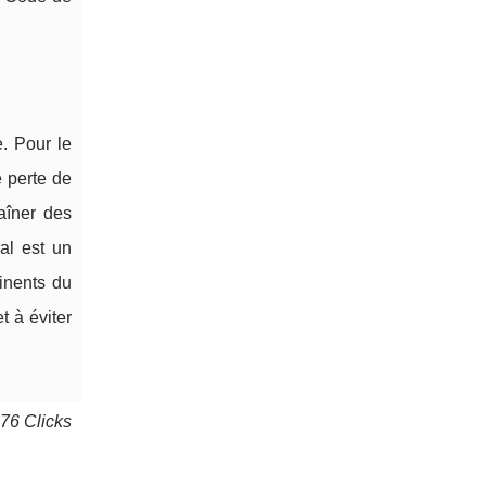
e. Pour le
e perte de
raîner des
al est un
inents du
 à éviter
276 Clicks