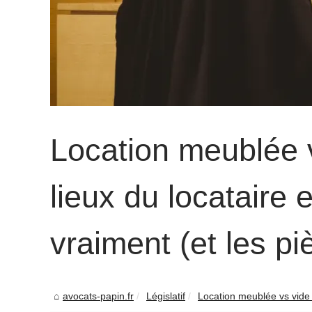
Location meublée v
lieux du locataire 
vraiment (et les pi
avocats-papin.fr
Législatif
Location meublée vs vide :