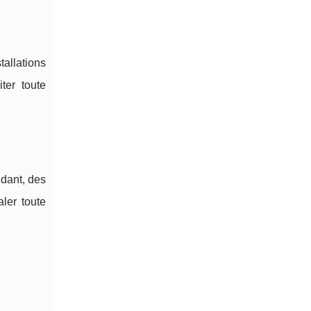
tallations
ter toute
ndant, des
ler toute