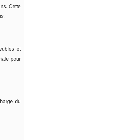
ans. Cette
ux.
eubles et
ciale pour
charge du