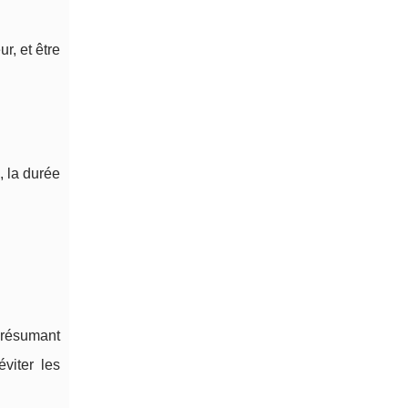
r, et être
, la durée
 présumant
viter les