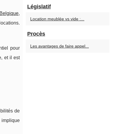
Législatif
Belgique
,
Location meublée vs vide :...
locations.
Procès
Les avantages de faire appel...
tiel pour
 et il est
ilités de
 implique