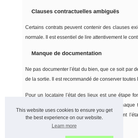
Clauses contractuelles ambiguës
Certains contrats peuvent contenir des clauses exig
normale. Il est essentiel de lire attentivement le con
Manque de documentation
Ne pas documenter l'état du bien, que ce soit par d
de la sortie. Il est recommandé de conserver toutes 
Pour un locataire l'état des lieux est une étape 
Belgique, comprendre les spécificités de chaque t
This website uses cookies to ensure you get
litiges. Toujours documenter minutieusement l'éta
the best experience on our website.
essentielles pour tout locataire averti.
Learn more