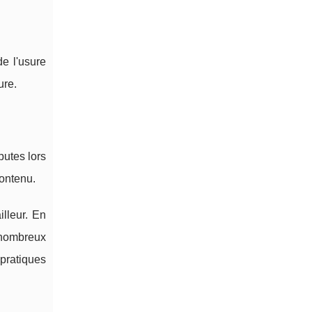
de l'usure
ure.
putes lors
contenu.
lleur. En
 nombreux
pratiques