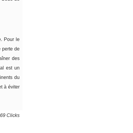
e. Pour le
e perte de
raîner des
al est un
inents du
 à éviter
269 Clicks