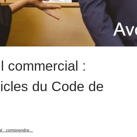
il commercial :
ticles du Code de
al : comprendre...