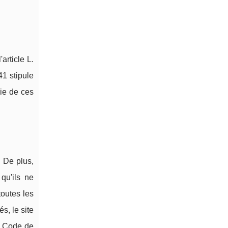
article L.
41 stipule
die de ces
. De plus,
qu'ils ne
toutes les
s, le site
u Code de