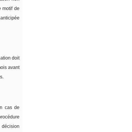
 motif de
 anticipée
ation doit
mois avant
s.
en cas de
 procédure
 décision