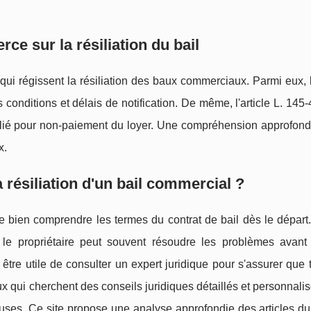
ce sur la résiliation du bail
i régissent la résiliation des baux commerciaux. Parmi eux, l'
s conditions et délais de notification. De même, l'article L. 145-
ésilié pour non-paiement du loyer. Une compréhension approfon
x.
a résiliation d'un bail commercial ?
s de bien comprendre les termes du contrat de bail dès le départ
 le propriétaire peut souvent résoudre les problèmes avant 
 être utile de consulter un expert juridique pour s'assurer que 
x qui cherchent des conseils juridiques détaillés et personnalisé
euses. Ce site propose une analyse approfondie des articles d