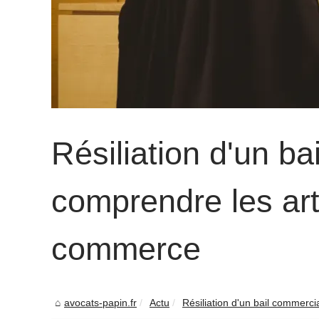
Résiliation d'un ba
comprendre les ar
commerce
avocats-papin.fr
Actu
Résiliation d'un bail commerci