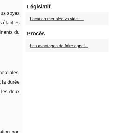
Législatif
vous soyez
Location meublée vs vide :...
s établies
tinents du
Procès
Les avantages de faire appel...
merciales.
 la durée
 les deux
sation non