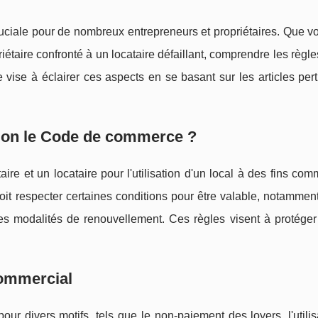
cruciale pour de nombreux entrepreneurs et propriétaires. Que 
riétaire confronté à un locataire défaillant, comprendre les règle
 vise à éclairer ces aspects en se basant sur les articles per
elon le Code de commerce ?
ire et un locataire pour l'utilisation d'un local à des fins com
t respecter certaines conditions pour être valable, notamment
les modalités de renouvellement. Ces règles visent à protéger
 commercial
pour divers motifs, tels que le non-paiement des loyers, l'utili